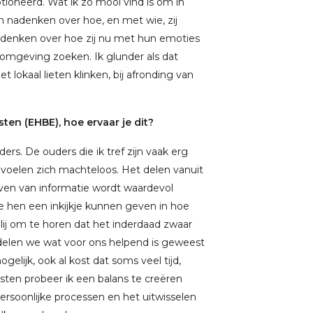
ioneerd. Wat ik zo mooi vind is om in
en nadenken over hoe, en met wie, zij
et denken over hoe zij nu met hun emoties
e omgeving zoeken. Ik glunder als dat
t lokaal lieten klinken, bij afronding van
ten (EHBE), hoe ervaar je dit?
s. De ouders die ik tref zijn vaak erg
 voelen zich machteloos. Het delen vanuit
even van informatie wordt waardevol
e hen een inkijkje kunnen geven in hoe
blij om te horen dat het inderdaad zwaar
elen we wat voor ons helpend is geweest
gelijk, ook al kost dat soms veel tijd,
ten probeer ik een balans te creëren
persoonlijke processen en het uitwisselen