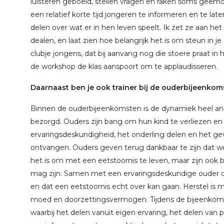
luisteren geboeid, stellen vragen en raken soms geëmot
een relatief korte tijd jongeren te informeren en te lat
delen over wat er in hen leven speelt. Ik zet ze aan h
dealen, en laat zien hoe belangrijk het is om steun in j
clubje jongens, dat bij aanvang nog die stoere praat in he
de workshop de klas aanspoort om te applaudisseren.
Daarnaast ben je ook trainer bij de ouderbijeenkoms
Binnen de ouderbijeenkomsten is de dynamiek heel ander
bezorgd. Ouders zijn bang om hun kind te verliezen en
ervaringsdeskundigheid, het onderling delen en het g
ontvangen. Ouders geven terug dankbaar te zijn dat w
het is om met een eetstoornis te leven, maar zijn ook 
mag zijn. Samen met een ervaringsdeskundige ouder d
en dat een eetstoornis echt over kan gaan. Herstel is mo
moed en doorzettingsvermogen. Tijdens de bijeenkoms
waarbij het delen vanuit eigen ervaring, het delen van 