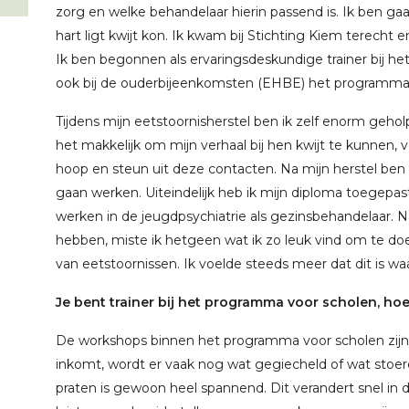
zorg en welke behandelaar hierin passend is. Ik ben ga
hart ligt kwijt kon. Ik kwam bij Stichting Kiem terecht 
Ik ben begonnen als ervaringsdeskundige trainer bij h
ook bij de ouderbijeenkomsten (EHBE) het programma
Tijdens mijn eetstoornisherstel ben ik zelf enorm geho
het makkelijk om mijn verhaal bij hen kwijt te kunnen,
hoop en steun uit deze contacten. Na mijn herstel ben i
gaan werken. Uiteindelijk heb ik mijn diploma toegepa
werken in de jeugdpsychiatrie als gezinsbehandelaar. N
hebben, miste ik hetgeen wat ik zo leuk vind om te doe
van eetstoornissen. Ik voelde steeds meer dat dit is waa
Je bent trainer bij het programma voor scholen, hoe 
De workshops binnen het programma voor scholen zijn 
inkomt, wordt er vaak nog wat gegiecheld of wat stoer
praten is gewoon heel spannend. Dit verandert snel in d