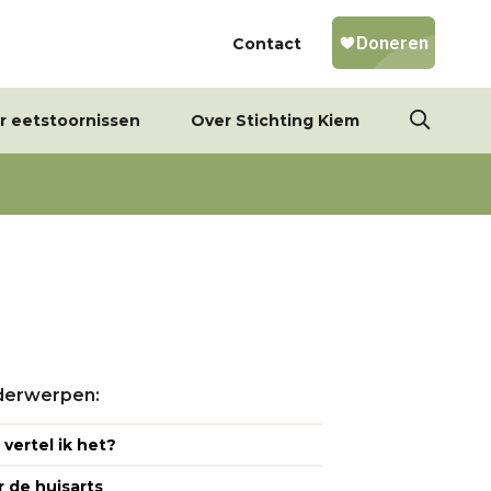
Contact
r eetstoornissen
Over Stichting Kiem
erwerpen:
vertel ik het?
 de huisarts