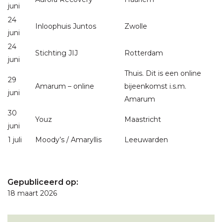
juni
24
Inloophuis Juntos
Zwolle
juni
24
Stichting JIJ
Rotterdam
juni
Thuis. Dit is een online
29
Amarum – online
bijeenkomst i.s.m.
juni
Amarum
30
Youz
Maastricht
juni
1 juli
Moody’s / Amaryllis
Leeuwarden
Gepubliceerd op:
18 maart 2026