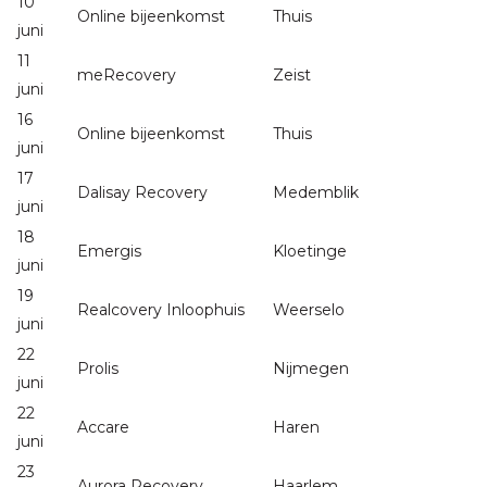
10
Online bijeenkomst
Thuis
juni
11
meRecovery
Zeist
juni
16
Online bijeenkomst
Thuis
juni
17
Dalisay Recovery
Medemblik
juni
18
Emergis
Kloetinge
juni
19
Realcovery Inloophuis
Weerselo
juni
22
Prolis
Nijmegen
juni
22
Accare
Haren
juni
23
Aurora Recovery
Haarlem