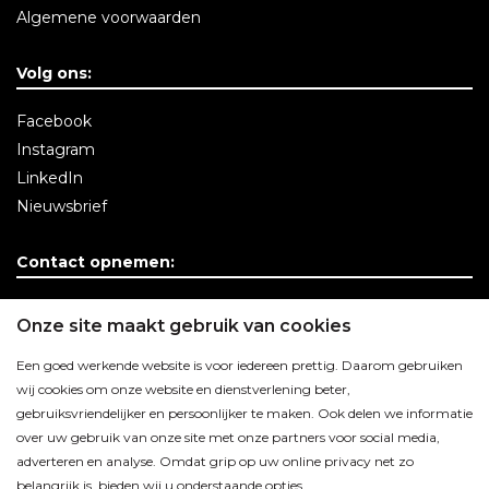
Algemene voorwaarden
Volg ons:
Facebook
Instagram
LinkedIn
Nieuwsbrief
Contact opnemen:
Contactgegevens
Onze site maakt gebruik van cookies
Een goed werkende website is voor iedereen prettig. Daarom gebruiken
wij cookies om onze website en dienstverlening beter,
gebruiksvriendelijker en persoonlijker te maken. Ook delen we informatie
over uw gebruik van onze site met onze partners voor social media,
adverteren en analyse. Omdat grip op uw online privacy net zo
belangrijk is, bieden wij u onderstaande opties.