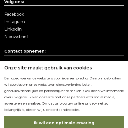
Volg ons:
Facebook
Instagram
LinkedIn
Nieuwsbrief
Contact opnemen:
Contactgegevens
Onze site maakt gebruik van cookies
Een goed werkende website is voor iedereen prettig. Daarom gebruiken
wij cookies om onze website en dienstverlening beter,
gebruiksvriendelijker en persoonlijker te maken. Ook delen we informatie
over uw gebruik van onze site met onze partners voor social media,
adverteren en analyse. Omdat grip op uw online privacy net zo
belangrijk is, bieden wij u onderstaande opties.
Ik wil een optimale ervaring