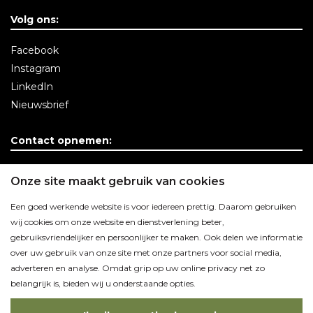
Volg ons:
Facebook
Instagram
LinkedIn
Nieuwsbrief
Contact opnemen:
Contactgegevens
Onze site maakt gebruik van cookies
Een goed werkende website is voor iedereen prettig. Daarom gebruiken
wij cookies om onze website en dienstverlening beter,
gebruiksvriendelijker en persoonlijker te maken. Ook delen we informatie
over uw gebruik van onze site met onze partners voor social media,
adverteren en analyse. Omdat grip op uw online privacy net zo
belangrijk is, bieden wij u onderstaande opties.