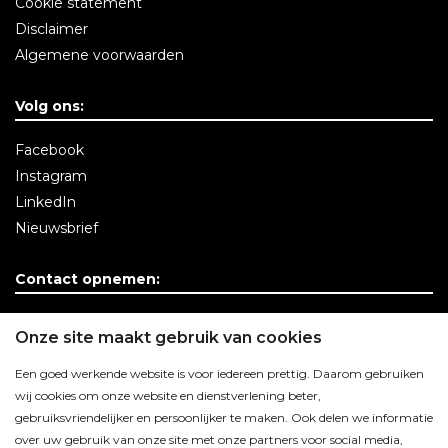
Cookie statement
Disclaimer
Algemene voorwaarden
Volg ons:
Facebook
Instagram
LinkedIn
Nieuwsbrief
Contact opnemen:
Contactgegevens
Onze site maakt gebruik van cookies
Een goed werkende website is voor iedereen prettig. Daarom gebruiken
wij cookies om onze website en dienstverlening beter,
gebruiksvriendelijker en persoonlijker te maken. Ook delen we informatie
over uw gebruik van onze site met onze partners voor social media,