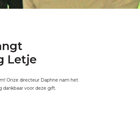
angt
g Letje
em! Onze directeur Daphne nam het
g dankbaar voor deze gift.