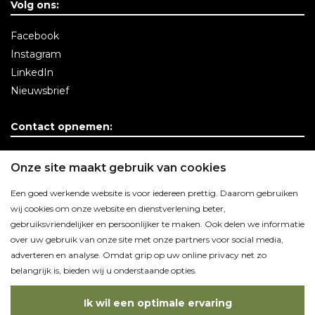
Volg ons:
Facebook
Instagram
LinkedIn
Nieuwsbrief
Contact opnemen:
Contactgegevens
Onze site maakt gebruik van cookies
Een goed werkende website is voor iedereen prettig. Daarom gebruiken
wij cookies om onze website en dienstverlening beter,
gebruiksvriendelijker en persoonlijker te maken. Ook delen we informatie
over uw gebruik van onze site met onze partners voor social media,
adverteren en analyse. Omdat grip op uw online privacy net zo
belangrijk is, bieden wij u onderstaande opties.
Ik wil een optimale ervaring