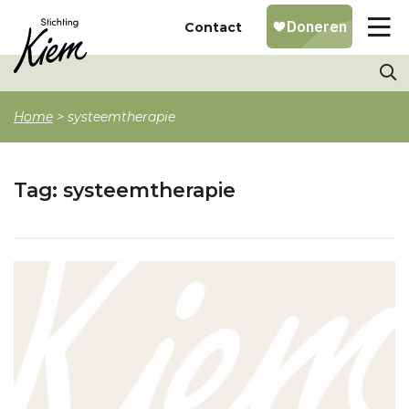
Contact
Home
>
systeemtherapie
Tag:
systeemtherapie