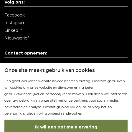
Volg ons:
Facebook
Instagram
LinkedIn
Nieuwsbrief
Contact opnemen:
Contactgegevens
Onze site maakt gebruik van cookies
Een goed werkende website is voor iedereen prettig. Daarom gebruiken
wij cookies om onze website en dienstverlening beter,
gebruiksvriendelijker en persoonlijker te maken. Ook delen we informatie
over uw gebruik van onze site met onze partners voor social media,
adverteren en analyse. Omdat grip op uw online privacy net zo
belangrijk is, bieden wij u onderstaande opties.
Ik wil een optimale ervaring