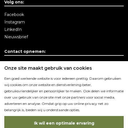
Volg ons:
Facebook
Instagram
LinkedIn
Nieuwsbrief
Contact opnemen:
Contactgegevens
Onze site maakt gebruik van cookies
Een goed werkende website is voor iedereen prettig. Daarom gebruiken
wij cookies om onze website en dienstverlening beter,
gebruiksvriendelijker en persoonlijker te maken. Ook delen we informatie
over uw gebruik van onze site met onze partners voor social media,
adverteren en analyse. Omdat grip op uw online privacy net zo
belangrijk is, bieden wij u onderstaande opties.
Ik wil een optimale ervaring