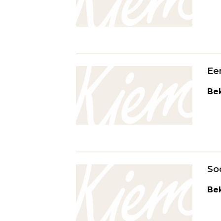
Ee
Bek
So
Bek