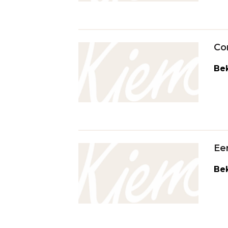
Co
Bek
Ee
Bek