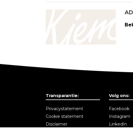
AD
Bek
Transparantie:
Volg ons:
Privacystatement
Facebook
Cookie statement
Instagram
Disclaimer
LinkedIn
Algemene voorwaarden
Nieuwsbrie