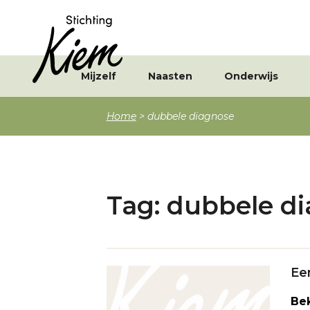
Mijzelf
Naasten
Onderwijs
Home
>
dubbele diagnose
Tag:
dubbele d
Ee
Bek