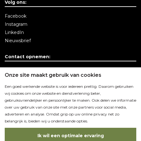
Volg ons:
Facebook
Instagram
LinkedIn
Nieuwsbrief
Contact opnemen:
Contactgegevens
Onze site maakt gebruik van cookies
Een goed werkende website is voor iedereen prettig. Daarom gebruiken
wij cookies om onze website en dienstverlening beter,
gebruiksvriendelijker en persoonlijker te maken. Ook delen we informatie
over uw gebruik van onze site met onze partners voor social media,
adverteren en analyse. Omdat grip op uw online privacy net zo
belangrijk is, bieden wij u onderstaande opties.
Ik wil een optimale ervaring