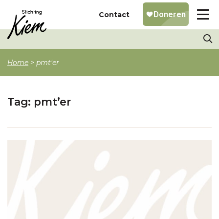
Contact
Home
>
pmt'er
Tag:
pmt’er