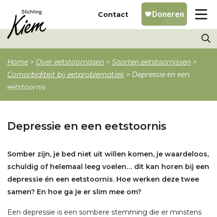
Contact
Home
>
Over eetstoornissen
>
Soorten eetstoornissen
>
Comorbiditeit bij eetproblematiek
>
Depressie en een
eetstoornis
Depressie en een eetstoornis
Somber zijn, je bed niet uit willen komen, je waardeloos,
schuldig of helemaal leeg voelen… dit kan horen bij een
depressie én een eetstoornis. Hoe werken deze twee
samen? En hoe ga je er slim mee om?
Een depressie is een sombere stemming die er minstens